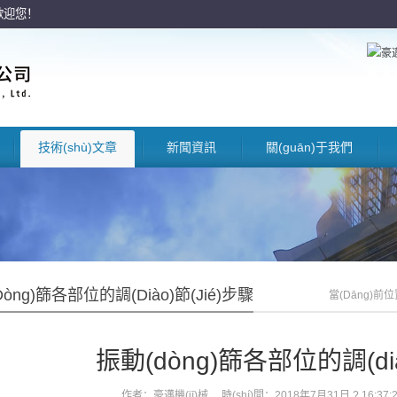
，歡迎您！
技術(shù)文章
新聞資訊
關(guān)于我們
òng)篩各部位的調(diào)節(jié)步驟
當(dāng)前位
振動(dòng)篩各部位的調(dià
作者：豪邁機(jī)械 時(shí)間：2018年7月31日 ? 16:3