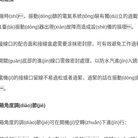
廠時(shí)，振動(dòng)篩的電氣系統(tǒng)裝有獨(dú)立的過載保護
臺(tái)振動(dòng)器出現(xiàn)故障而造成設(shè)備的損壞。
.接線口的配合面和接線盒處需要涂抹密封膠，可有效避免工作過程中出現(x
.開關(guān)底部的進(jìn)線口需做密封處理，以防水汽進(jìn)入
.電機(jī)的接線口留線不易過松或者過緊，過緊的話在振動(dòng)篩劇
。
箱角度調(diào)節(jié)
箱角度的調(diào)節(jié)可在開機(jī)空轉(zhuǎn)下進(jìn)行：