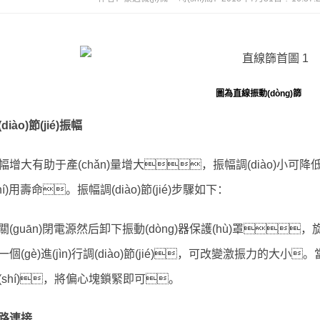
圖為直線振動(dòng)篩
diào)節(jié)振幅
幅增大有助于產(chǎn)量增大，振幅調(diào)小可降低
hí)用壽命。振幅調(diào)節(jié)步驟如下：
關(guān)閉電源然后卸下振動(dòng)器保護(hù)罩，旋
個(gè)進(jìn)行調(diào)節(jié)，可改變激振力的大小
(shí)，將偏心塊鎖緊即可。
路連接