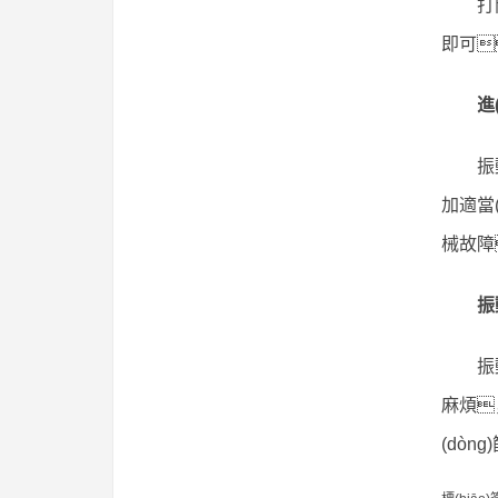
打
即可
進
振
加適當(
械故障
振
振
麻煩，
(dòn