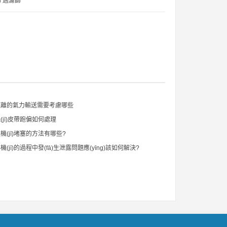
篩
過濾篩
距離的氣力輸送需要考慮哪些
jī)皮帶跑偏如何處理
(jī)堵塞的方法有哪些?
(jī)的過程中發(fā)生泄露問題應(yīng)該如何解決?